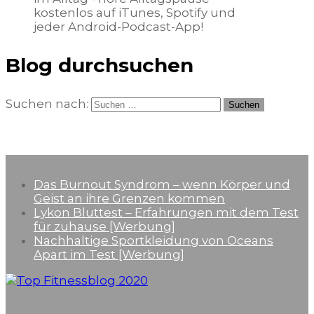
kostenlos auf iTunes, Spotify und
jeder Android-Podcast-App!
Blog durchsuchen
Suchen nach:
Neueste Beiträge
Das Burnout Syndrom – wenn Körper und
Geist an ihre Grenzen kommen
Lykon Bluttest – Erfahrungen mit dem Test
für zuhause [Werbung]
Nachhaltige Sportkleidung von Oceans
Apart im Test [Werbung]